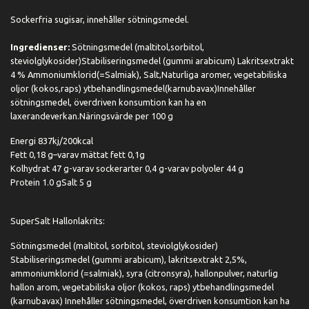
Sockerfria sugisar, innehåller sötningsmedel.
Ingredienser:
Sötningsmedel (maltitol,sorbitol,
steviolglykosider)Stabiliseringsmedel (gummi arabicum) Lakritsextrakt
4 % Ammoniumklorid(=Salmiak), Salt,Naturliga aromer, vegetabiliska
oljor (kokos,raps) ytbehandlingsmedel(karnubavax)Innehåller
sötningsmedel, överdriven konsumtion kan ha en
laxerandeverkan.Näringsvärde per 100 g
Energi 837kj/200kcal
Fett 0,18 g–varav mättat fett 0,1g
Kolhydrat 47 g-varav sockerarter 0,4 g-varav polyoler 44 g
Protein 1.0 gSalt 5 g
SuperSalt Hallonlakrits:
Sötningsmedel (maltitol, sorbitol, steviolglykosider)
Stabiliseringsmedel (gummi arabicum), lakritsextrakt 2,5%,
ammoniumklorid (=salmiak), syra (citronsyra), hallonpulver, naturlig
hallon arom, vegetabiliska oljor (kokos, raps) ytbehandlingsmedel
(karnubavax) Innehåller sötningsmedel, överdriven konsumtion kan ha