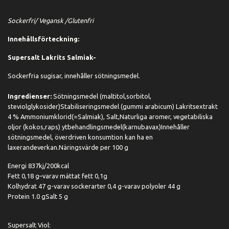
Sockerfri/ Vegansk /Glutenfri
Innehållsförteckning:
Supersalt Lakrits Salmiak-
Sockerfria sugisar, innehåller sötningsmedel.
Ingredienser:
Sötningsmedel (maltitol,sorbitol,
steviolglykosider)Stabiliseringsmedel (gummi arabicum) Lakritsextrakt
4 % Ammoniumklorid(=Salmiak), Salt,Naturliga aromer, vegetabiliska
oljor (kokos,raps) ytbehandlingsmedel(karnubavax)Innehåller
sötningsmedel, överdriven konsumtion kan ha en
laxerandeverkan.Näringsvärde per 100 g
Energi 837kj/200kcal
Fett 0,18 g–varav mättat fett 0,1g
Kolhydrat 47 g-varav sockerarter 0,4 g-varav polyoler 44 g
Protein 1.0 gSalt 5 g
Supersalt Viol: