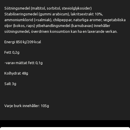
Sötningsmedel (maltitol, sorbitol, steviolglykosider)
Stabiliseringsmedel (gummi arabicum), lakritsextrakt 10%,
ammoniumklorid (=salmiak), chilipeppar, naturliga aromer, vegetabiliska
oljor (kokos, raps) ytbehandlingsmedel (karnubavax) Innehåller
sötningsmedel, överdriven konsumtion kan ha en laxerande verkan.
Energi 850 kj/209 kcal
Fett 0,2g
-varav mättat fett 0,1g
Kolhydrat 48g
Salt 3g
Varje burk innehåller: 105g