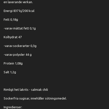
en laxerande verkan.
Energi 837 kj/200 kcal
Fett 0,18g
-varav mättat fett 0,1g
Kolhydrat 47
-varav sockerarter 0,3g
-varav polyoler 44 g
Protein 1,08g
Salt 1,2g
Rimligt het lakrits - salmiak chili
Sockerfria sugisar, innehåller sötningsmedel.
Ingredienser: