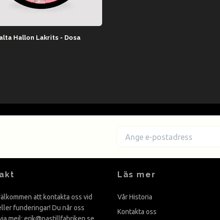
lta Hallon Lakrits - Dosa
akt
Läs mer
älkommen att kontakta oss vid
Vår Historia
eller funderingar! Du når oss
Kontakta oss
via mejl:
erik@pastillfabriken.se