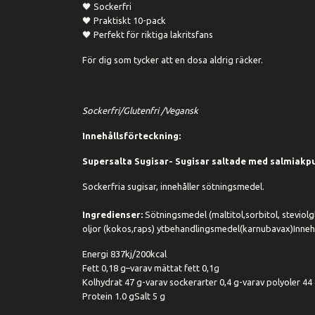
🖤 Sockerfri
🖤 Praktiskt 10-pack
🖤 Perfekt för riktiga lakritsfans
För dig som tycker att en dosa aldrig räcker.
Sockerfri/Glutenfri /Vegansk
Innehållsförteckning:
Supersalta Sugisar- Sugisar saltade med salmiakpu
Sockerfria sugisar, innehåller sötningsmedel.
Ingredienser:
Sötningsmedel (maltitol,sorbitol, steviol
oljor (kokos,raps) ytbehandlingsmedel(karnubavax)Inneh
Energi 837kj/200kcal
Fett 0,18 g–varav mättat fett 0,1g
Kolhydrat 47 g-varav sockerarter 0,4 g-varav polyoler 44
Protein 1.0 gSalt 5 g