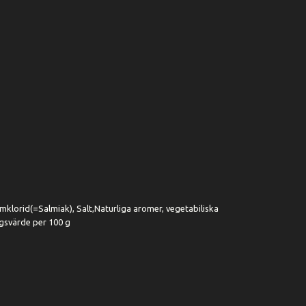
klorid(=Salmiak), Salt,Naturliga aromer, vegetabiliska
gsvärde per 100 g