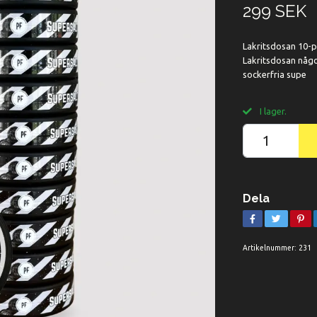
299 SEK
Lakritsdosan 10-pa
Lakritsdosan någo
sockerfria supe
I lager.
Dela
Artikelnummer:
231