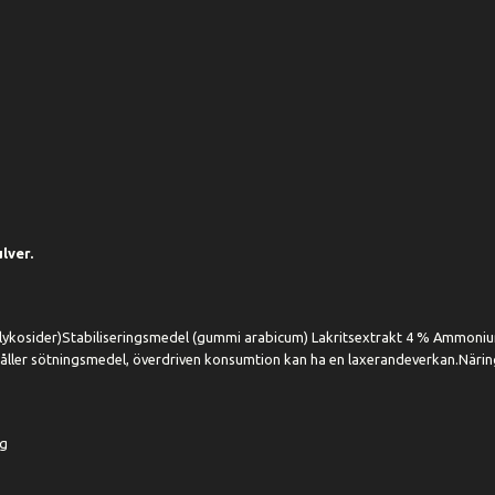
lver.
glykosider)Stabiliseringsmedel (gummi arabicum) Lakritsextrakt 4 % Ammonium
åller sötningsmedel, överdriven konsumtion kan ha en laxerandeverkan.Närin
 g