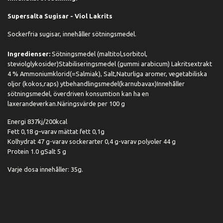
Supersalta Sugisar - Viol Lakrits
Sockerfria sugisar, innehåller sötningsmedel.
Ingredienser:
Sötningsmedel (maltitol,sorbitol,
steviolglykosider)Stabiliseringsmedel (gummi arabicum) Lakritsextrakt
4 % Ammoniumklorid(=Salmiak), Salt,Naturliga aromer, vegetabiliska
oljor (kokos,raps) ytbehandlingsmedel(karnubavax)Innehåller
sötningsmedel, överdriven konsumtion kan ha en
laxerandeverkan.Näringsvärde per 100 g
Energi 837kj/200kcal
Fett 0,18 g–varav mättat fett 0,1g
Kolhydrat 47 g-varav sockerarter 0,4 g-varav polyoler 44 g
Protein 1.0 gSalt 5 g
Varje dosa innehåller: 35g.