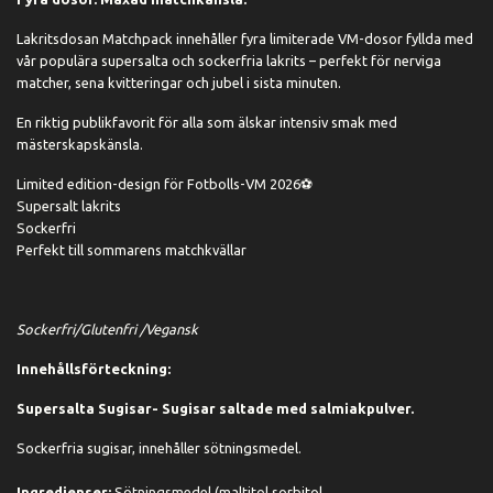
Lakritsdosan Matchpack innehåller fyra limiterade VM-dosor fyllda med
vår populära supersalta och sockerfria lakrits – perfekt för nerviga
matcher, sena kvitteringar och jubel i sista minuten.
En riktig publikfavorit för alla som älskar intensiv smak med
mästerskapskänsla.
Limited edition-design för Fotbolls-VM 2026⚽
Supersalt lakrits
Sockerfri
Perfekt till sommarens matchkvällar
Sockerfri/Glutenfri /Vegansk
Innehållsförteckning:
Supersalta Sugisar- Sugisar saltade med salmiakpulver.
Sockerfria sugisar, innehåller sötningsmedel.
Ingredienser:
Sötningsmedel (maltitol,sorbitol,