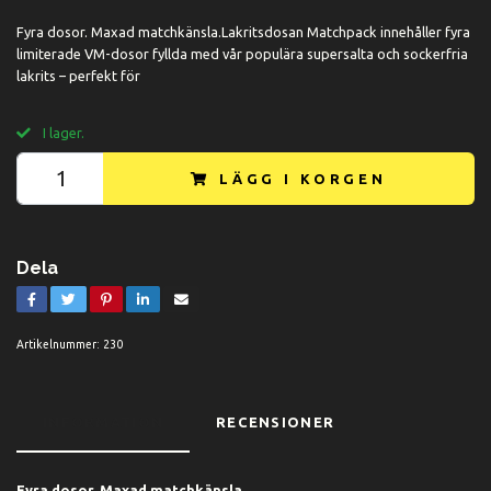
Fyra dosor. Maxad matchkänsla.Lakritsdosan Matchpack innehåller fyra
limiterade VM-dosor fyllda med vår populära supersalta och sockerfria
lakrits – perfekt för
I lager.
LÄGG I KORGEN
Dela
Artikelnummer:
230
INFORMATION
RECENSIONER
Fyra dosor. Maxad matchkänsla.