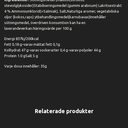
steviolglykosider)Stabiliseringsmedel (gummi arabicum) Lakritsextrakt
4 % Ammoniumklorid(=Salmiak), Salt,Naturliga aromer, vegetabiliska
oljor (kokos,raps) ytbehandlingsmedel(karnubavax)Innehåller
sötningsmedel, överdriven konsumtion kan ha en
laxerandeverkan.Näringsvärde per 100 g
Energi 837kj/200kcal
Fett 0,18 g–varav mättat fett 0,1g
Kolhydrat 47 g-varav sockerarter 0,4 g-varav polyoler 44 g
Protein 1.0 gSalt 5 g
Varje dosa innehåller: 35g