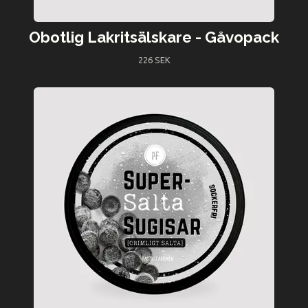
Obotlig Lakritsälskare - Gåvopack
226 SEK