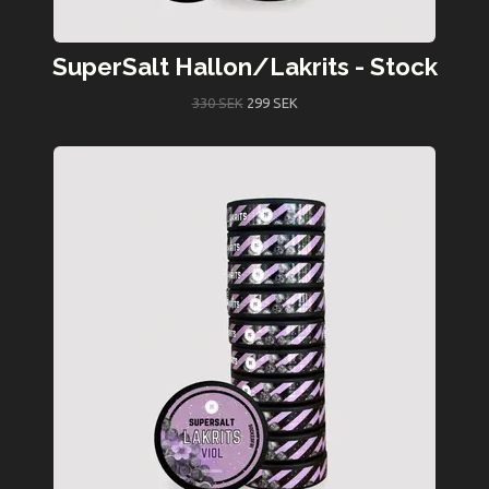
SuperSalt Hallon/Lakrits - Stock
330 SEK
299 SEK